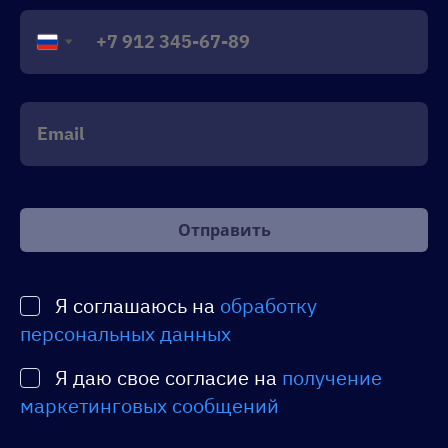
Russia
+7
Оставьте
это
поле
пустым.
Я соглашаюсь на
обработку
персональных данных
Я даю свое согласие на
получение
маркетинговых сообщений